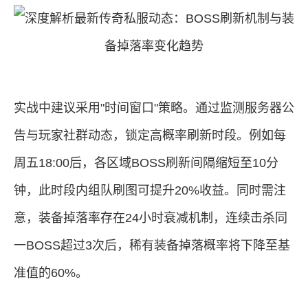
实战中建议采用"时间窗口"策略。通过监测服务器公
告与玩家社群动态，锁定高概率刷新时段。例如每
周五18:00后，各区域BOSS刷新间隔缩短至10分
钟，此时段内组队刷图可提升20%收益。同时需注
意，装备掉落率存在24小时衰减机制，连续击杀同
一BOSS超过3次后，稀有装备掉落概率将下降至基
准值的60%。