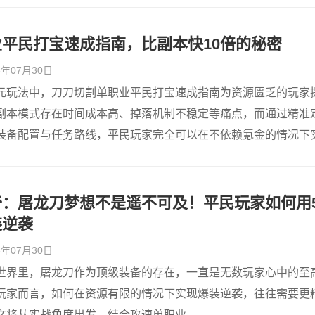
平民打宝速成指南，比副本快10倍的秘密
26年07月30日
元玩法中，刀刀切割单职业平民打宝速成指南为资源匮乏的玩家
副本模式存在时间成本高、掉落机制不稳定等痛点，而通过精准
装备配置与任务路线，平民玩家完全可以在不依赖氪金的情况下
奇：屠龙刀梦想不是遥不可及！平民玩家如何用
装逆袭
26年07月30日
世界里，屠龙刀作为顶级装备的存在，一直是无数玩家心中的至
玩家而言，如何在资源有限的情况下实现爆装逆袭，往往需要更
将从实战角度出发，结合攻速单职业...