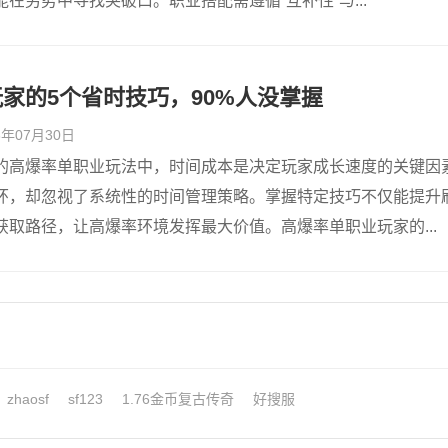
在劣势中寻找突破口。职业搭配需遵循“互补性”与...
家的5个省时技巧，90%人没掌握
26年07月30日
的高爆率单职业玩法中，时间成本是决定玩家成长速度的关键因
环，却忽视了系统性的时间管理策略。掌握特定技巧不仅能提升
取路径，让高爆率环境发挥最大价值。高爆率单职业玩家的...
zhaosf
sf123
1.76金币复古传奇
好搜服