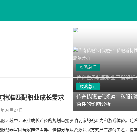
门职业强
攻略总汇
传奇世界私服职业平衡解析
的攻防博弈
攻略总汇
传奇私服迭代观察：私服新
何精准匹配职业成长需求
衡性的影响分析
26年04月27日
私服环境中，职业成长路径的规划直接影响玩家的战斗力和游戏体验。随
服服务器常因玩家群体差异、怪物分布及资源获取方式产生独特生态，精