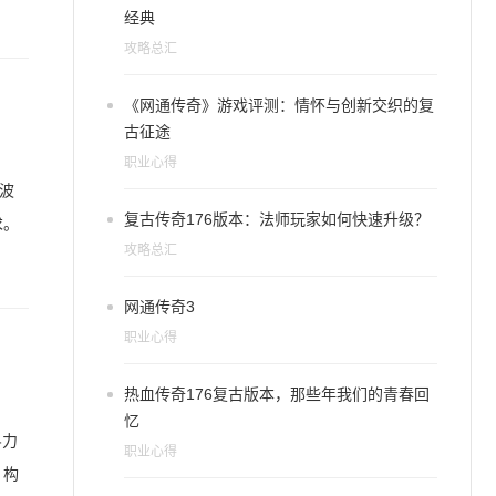
经典
攻略总汇
《网通传奇》游戏评测：情怀与创新交织的复
古征途
职业心得
波
复古传奇176版本：法师玩家如何快速升级？
求。
攻略总汇
网通传奇3
职业心得
热血传奇176复古版本，那些年我们的青春回
忆
斗力
职业心得
，构