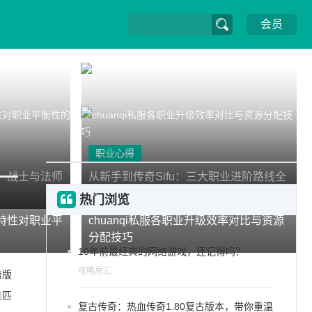
会员
职业心得
：战士与法师
从新手到传奇Sifu：三大职业进阶路线全
解析与资源分配策略
攻略总汇
热门浏览
特性对职业平
chuanqi私服各职业升级效率对比与资源
分配技巧
10年前最经典的网络游戏，还记得吗？
攻略总汇
着版
准匹
复古传奇：热血传奇1.80复古版本，带你重温