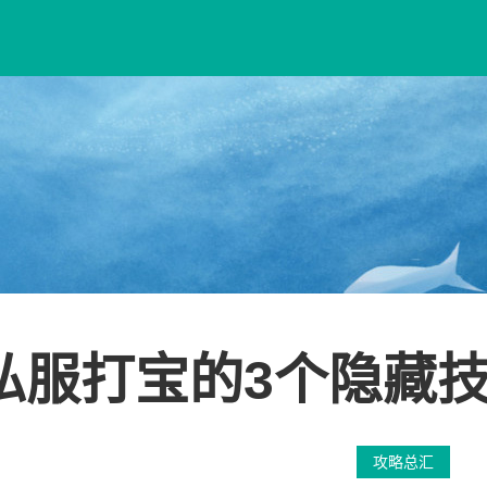
私服打宝的3个隐藏
攻略总汇