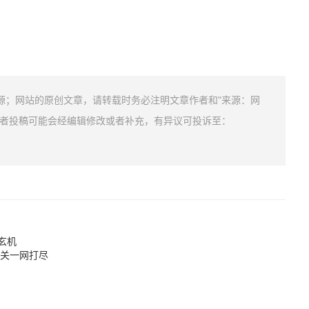
源；网站的原创文章，请转载时务必注明文章作者和"来源：网
作者投稿可能会经编辑修改或者补充，有异议可投诉至：
玄机
冲关一网打尽