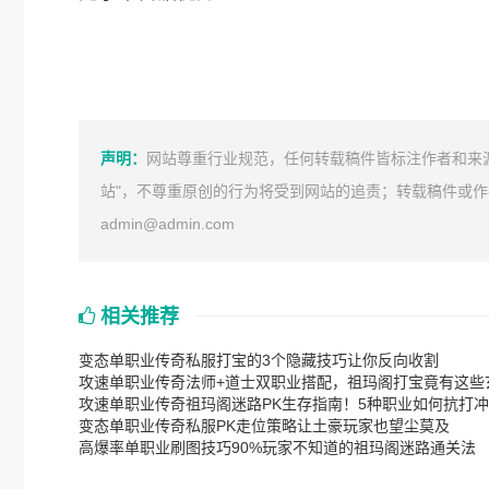
声明：
网站尊重行业规范，任何转载稿件皆标注作者和来
站"，不尊重原创的行为将受到网站的追责；转载稿件或
admin@admin.com
相关推荐
变态单职业传奇私服打宝的3个隐藏技巧让你反向收割
攻速单职业传奇法师+道士双职业搭配，祖玛阁打宝竟有这些
攻速单职业传奇祖玛阁迷路PK生存指南！5种职业如何抗打
变态单职业传奇私服PK走位策略让土豪玩家也望尘莫及
高爆率单职业刷图技巧90%玩家不知道的祖玛阁迷路通关法